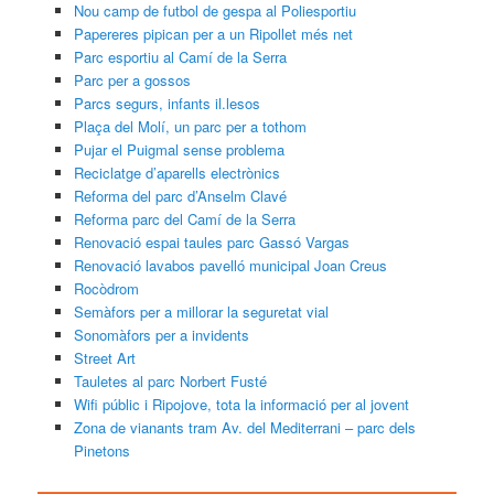
Nou camp de futbol de gespa al Poliesportiu
Papereres pipican per a un Ripollet més net
Parc esportiu al Camí de la Serra
Parc per a gossos
Parcs segurs, infants il.lesos
Plaça del Molí, un parc per a tothom
Pujar el Puigmal sense problema
Reciclatge d’aparells electrònics
Reforma del parc d’Anselm Clavé
Reforma parc del Camí de la Serra
Renovació espai taules parc Gassó Vargas
Renovació lavabos pavelló municipal Joan Creus
Rocòdrom
Semàfors per a millorar la seguretat vial
Sonomàfors per a invidents
Street Art
Tauletes al parc Norbert Fusté
Wifi públic i Ripojove, tota la informació per al jovent
Zona de vianants tram Av. del Mediterrani – parc dels
Pinetons