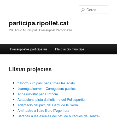
Cerca
participa.ripollet.cat
Pla Acció Municipal | Pressupost Participatiu
Menú
Pressupostos participatius
Pla d’acció municipal
Aneu
principal
al
Llistat projectes
contingut
“Chorro 2.0” parc per a totes les edats
principal
#carregaalcarrer – Carregadors públics
Accessibilitat per a tothom
Actuacions pista d’atletisme del Poliesportiu
Adaptació del parc del Camí de la Serra
Amfiteatre a l’aire lliure l’Argentera
Baranes a les escales del pati de butaques del Teatre-