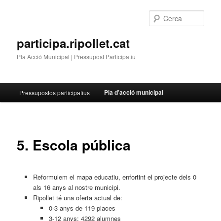
Cerca
participa.ripollet.cat
Pla Acció Municipal | Pressupost Participatiu
Menú
Pla d’acció municipal
Pressupostos participatius
Aneu
principal
al
contingut
5. Escola pública
principal
Reformulem el mapa educatiu, enfortint el projecte dels 0
als 16 anys al nostre municipi.
Ripollet té una oferta actual de:
0-3 anys de 119 places
3-12 anys: 4292 alumnes